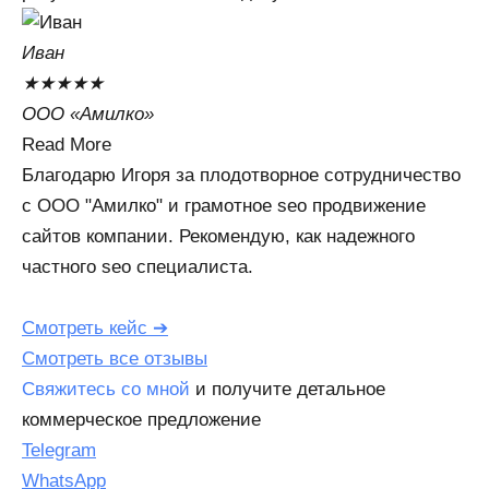
Иван
Ма
★
★
★
★
★
★
ООО «Амилко»
De
Read More
Re
Благодарю Игоря за плодотворное сотрудничество
За
с ООО "Амилко" и грамотное seo продвижение
дв
сайтов компании. Рекомендую, как надежного
по
частного seo специалиста.
Су
Смотреть кейс ➔
См
Смотреть все отзывы
Свяжитесь со мной
и получите детальное
коммерческое предложение
Telegram
WhatsApp