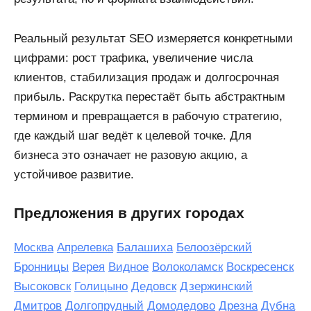
Реальный результат SEO измеряется конкретными
цифрами: рост трафика, увеличение числа
клиентов, стабилизация продаж и долгосрочная
прибыль. Раскрутка перестаёт быть абстрактным
термином и превращается в рабочую стратегию,
где каждый шаг ведёт к целевой точке. Для
бизнеса это означает не разовую акцию, а
устойчивое развитие.
Предложения в других городах
Москва
Апрелевка
Балашиха
Белоозёрский
Бронницы
Верея
Видное
Волоколамск
Воскресенск
Высоковск
Голицыно
Дедовск
Дзержинский
Дмитров
Долгопрудный
Домодедово
Дрезна
Дубна