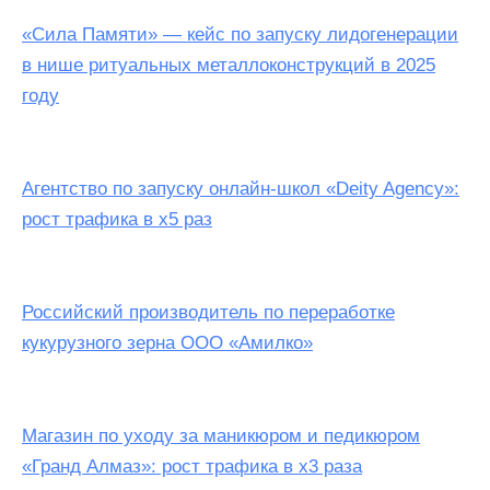
«Сила Памяти» — кейс по запуску лидогенерации
в нише ритуальных металлоконструкций в 2025
году
Агентство по запуску онлайн-школ «Deity Agency»:
рост трафика в х5 раз
Российский производитель по переработке
кукурузного зерна ООО «Амилко»
Магазин по уходу за маникюром и педикюром
«Гранд Алмаз»: рост трафика в х3 раза