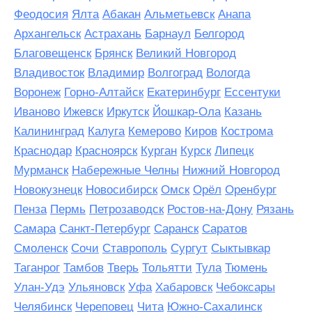
Феодосия
Ялта
Абакан
Альметьевск
Анапа
Архангельск
Астрахань
Барнаул
Белгород
Благовещенск
Брянск
Великий Новгород
Владивосток
Владимир
Волгоград
Вологда
Воронеж
Горно-Алтайск
Екатеринбург
Ессентуки
Иваново
Ижевск
Иркутск
Йошкар-Ола
Казань
Калининград
Калуга
Кемерово
Киров
Кострома
Краснодар
Красноярск
Курган
Курск
Липецк
Мурманск
Набережные Челны
Нижний Новгород
Новокузнецк
Новосибирск
Омск
Орёл
Оренбург
Пенза
Пермь
Петрозаводск
Ростов-на-Дону
Рязань
Самара
Санкт-Петербург
Саранск
Саратов
Смоленск
Сочи
Ставрополь
Сургут
Сыктывкар
Таганрог
Тамбов
Тверь
Тольятти
Тула
Тюмень
Улан-Удэ
Ульяновск
Уфа
Хабаровск
Чебоксары
Челябинск
Череповец
Чита
Южно-Сахалинск