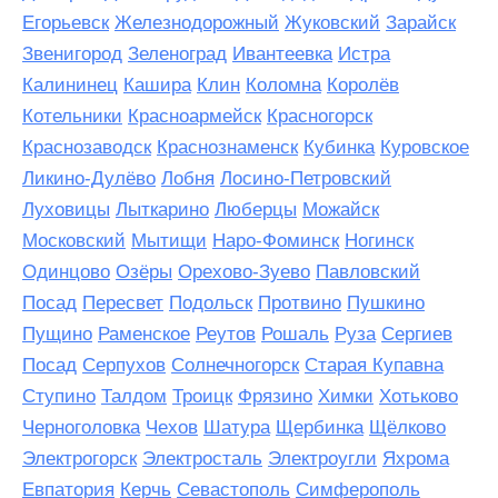
Егорьевск
Железнодорожный
Жуковский
Зарайск
Звенигород
Зеленоград
Ивантеевка
Истра
Калининец
Кашира
Клин
Коломна
Королёв
Котельники
Красноармейск
Красногорск
Краснозаводск
Краснознаменск
Кубинка
Куровское
Ликино-Дулёво
Лобня
Лосино-Петровский
Луховицы
Лыткарино
Люберцы
Можайск
Московский
Мытищи
Наро-Фоминск
Ногинск
Одинцово
Озёры
Орехово-Зуево
Павловский
Посад
Пересвет
Подольск
Протвино
Пушкино
Пущино
Раменское
Реутов
Рошаль
Руза
Сергиев
Посад
Серпухов
Солнечногорск
Старая Купавна
Ступино
Талдом
Троицк
Фрязино
Химки
Хотьково
Черноголовка
Чехов
Шатура
Щербинка
Щёлково
Электрогорск
Электросталь
Электроугли
Яхрома
Евпатория
Керчь
Севастополь
Симферополь