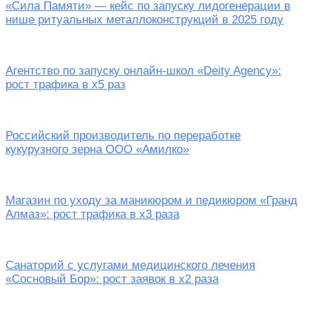
«Сила Памяти» — кейс по запуску лидогенерации в
нише ритуальных металлоконструкций в 2025 году
Агентство по запуску онлайн-школ «Deity Agency»:
рост трафика в х5 раз
Российский производитель по переработке
кукурузного зерна ООО «Амилко»
Магазин по уходу за маникюром и педикюром «Гранд
Алмаз»: рост трафика в х3 раза
Санаторий c услугами медицинского лечения
«Сосновый Бор»: рост заявок в х2 раза