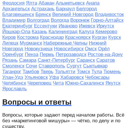
Феодосия
Ялта
Абакан
Альметьевск
Анапа
Архангельск
Астрахань
Барнаул
Белгород
Благовещенск
Брянск
Великий Новгород
Владивосток
Владимир
Волгоград
Вологда
Воронеж
Горно-Алтайск
Екатеринбург
Ессентуки
Иваново
Ижевск
Иркутск
Йошкар-Ола
Казань
Калининград
Калуга
Кемерово
Киров
Кострома
Краснодар
Красноярск
Курган
Курск
Липецк
Мурманск
Набережные Челны
Нижний
Новгород
Новокузнецк
Новосибирск
Омск
Орёл
Оренбург
Пенза
Пермь
Петрозаводск
Ростов-на-Дону
Рязань
Самара
Санкт-Петербург
Саранск
Саратов
Смоленск
Сочи
Ставрополь
Сургут
Сыктывкар
Таганрог
Тамбов
Тверь
Тольятти
Томск
Тула
Тюмень
Улан-Удэ
Ульяновск
Уфа
Хабаровск
Чебоксары
Челябинск
Череповец
Чита
Южно-Сахалинск
Якутск
Ярославль
Вопросы и ответы
Вопросы, которые задают перед началом работы. Всё
без «маркетинговой мишуры» — чётко, по делу и по
существу.