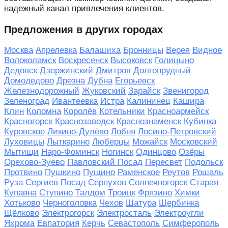
надежный канал привлечения клиентов.
Предложения в других городах
Москва
Апрелевка
Балашиха
Бронницы
Верея
Видное
Волоколамск
Воскресенск
Высоковск
Голицыно
Дедовск
Дзержинский
Дмитров
Долгопрудный
Домодедово
Дрезна
Дубна
Егорьевск
Железнодорожный
Жуковский
Зарайск
Звенигород
Зеленоград
Ивантеевка
Истра
Калининец
Кашира
Клин
Коломна
Королёв
Котельники
Красноармейск
Красногорск
Краснозаводск
Краснознаменск
Кубинка
Куровское
Ликино-Дулёво
Лобня
Лосино-Петровский
Луховицы
Лыткарино
Люберцы
Можайск
Московский
Мытищи
Наро-Фоминск
Ногинск
Одинцово
Озёры
Орехово-Зуево
Павловский Посад
Пересвет
Подольск
Протвино
Пушкино
Пущино
Раменское
Реутов
Рошаль
Руза
Сергиев Посад
Серпухов
Солнечногорск
Старая
Купавна
Ступино
Талдом
Троицк
Фрязино
Химки
Хотьково
Черноголовка
Чехов
Шатура
Щербинка
Щёлково
Электрогорск
Электросталь
Электроугли
Яхрома
Евпатория
Керчь
Севастополь
Симферополь