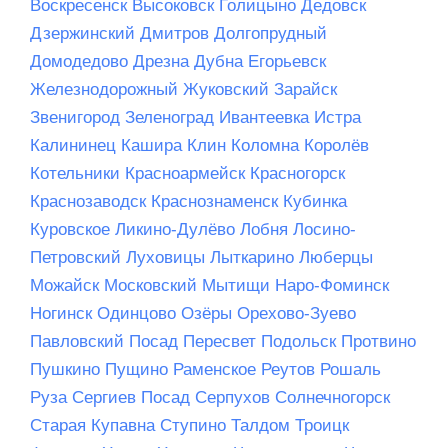
Воскресенск
Высоковск
Голицыно
Дедовск
Дзержинский
Дмитров
Долгопрудный
Домодедово
Дрезна
Дубна
Егорьевск
Железнодорожный
Жуковский
Зарайск
Звенигород
Зеленоград
Ивантеевка
Истра
Калининец
Кашира
Клин
Коломна
Королёв
Котельники
Красноармейск
Красногорск
Краснозаводск
Краснознаменск
Кубинка
Куровское
Ликино-Дулёво
Лобня
Лосино-
Петровский
Луховицы
Лыткарино
Люберцы
Можайск
Московский
Мытищи
Наро-Фоминск
Ногинск
Одинцово
Озёры
Орехово-Зуево
Павловский Посад
Пересвет
Подольск
Протвино
Пушкино
Пущино
Раменское
Реутов
Рошаль
Руза
Сергиев Посад
Серпухов
Солнечногорск
Старая Купавна
Ступино
Талдом
Троицк