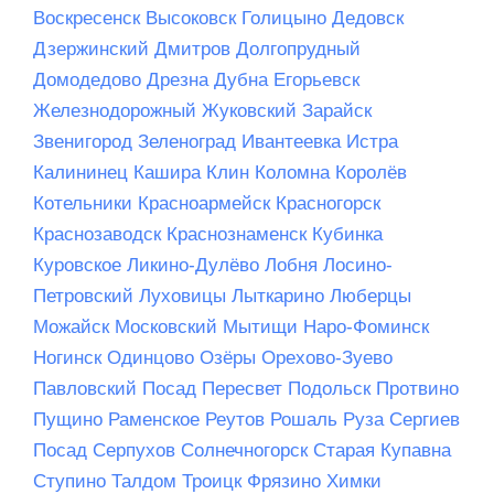
Воскресенск
Высоковск
Голицыно
Дедовск
Дзержинский
Дмитров
Долгопрудный
Домодедово
Дрезна
Дубна
Егорьевск
Железнодорожный
Жуковский
Зарайск
Звенигород
Зеленоград
Ивантеевка
Истра
Калининец
Кашира
Клин
Коломна
Королёв
Котельники
Красноармейск
Красногорск
Краснозаводск
Краснознаменск
Кубинка
Куровское
Ликино-Дулёво
Лобня
Лосино-
Петровский
Луховицы
Лыткарино
Люберцы
Можайск
Московский
Мытищи
Наро-Фоминск
Ногинск
Одинцово
Озёры
Орехово-Зуево
Павловский Посад
Пересвет
Подольск
Протвино
Пущино
Раменское
Реутов
Рошаль
Руза
Сергиев
Посад
Серпухов
Солнечногорск
Старая Купавна
Ступино
Талдом
Троицк
Фрязино
Химки