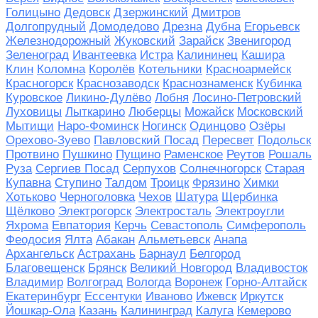
Голицыно
Дедовск
Дзержинский
Дмитров
Долгопрудный
Домодедово
Дрезна
Дубна
Егорьевск
Железнодорожный
Жуковский
Зарайск
Звенигород
Зеленоград
Ивантеевка
Истра
Калининец
Кашира
Клин
Коломна
Королёв
Котельники
Красноармейск
Красногорск
Краснозаводск
Краснознаменск
Кубинка
Куровское
Ликино-Дулёво
Лобня
Лосино-Петровский
Луховицы
Лыткарино
Люберцы
Можайск
Московский
Мытищи
Наро-Фоминск
Ногинск
Одинцово
Озёры
Орехово-Зуево
Павловский Посад
Пересвет
Подольск
Протвино
Пушкино
Пущино
Раменское
Реутов
Рошаль
Руза
Сергиев Посад
Серпухов
Солнечногорск
Старая
Купавна
Ступино
Талдом
Троицк
Фрязино
Химки
Хотьково
Черноголовка
Чехов
Шатура
Щербинка
Щёлково
Электрогорск
Электросталь
Электроугли
Яхрома
Евпатория
Керчь
Севастополь
Симферополь
Феодосия
Ялта
Абакан
Альметьевск
Анапа
Архангельск
Астрахань
Барнаул
Белгород
Благовещенск
Брянск
Великий Новгород
Владивосток
Владимир
Волгоград
Вологда
Воронеж
Горно-Алтайск
Екатеринбург
Ессентуки
Иваново
Ижевск
Иркутск
Йошкар-Ола
Казань
Калининград
Калуга
Кемерово