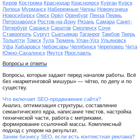
Киров
Кострома
Краснодар
Красноярск
Курган
Курск
Липецк
Мурманск
Набережные Челны
Новокузнецк
Новосибирск
Омск
Орёл
Оренбург
Пенза
Пермь
Петрозаводск
Ростов-на-Дону
Рязань
Самара
Санкт-
Петербург
Саранск
Саратов
Смоленск
Сочи
Ставрополь
Сургут
Сыктывкар
Таганрог
Тамбов
Тверь
Тольятти
Томск
Тула
Тюмень
Улан-Удэ
Ульяновск
Уфа
Хабаровск
Чебоксары
Челябинск
Череповец
Чита
Южно-Сахалинск
Якутск
Ярославль
Вопросы и ответы
Вопросы, которые задают перед началом работы. Всё
без «маркетинговой мишуры» — чётко, по делу и по
существу.
Что включает SEO-продвижение сайта?
Анализ, оптимизация структуры, составление
семантического ядра, написание текстов, настройка
технической части, работа с метриками,
формирование ссылочной массы. Комплексный
подход с упором на результат.
Зачем бизнесу SEO, если есть контекстная реклама?