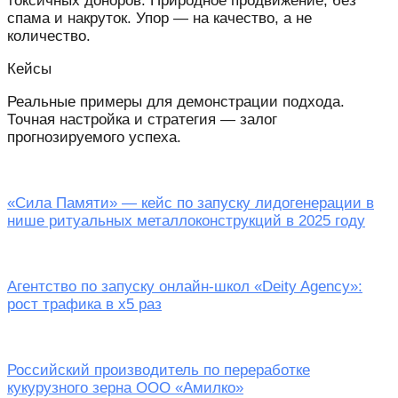
токсичных доноров. Природное продвижение, без
спама и накруток. Упор — на качество, а не
количество.
Кейсы
Реальные примеры для демонстрации подхода.
Точная настройка и стратегия — залог
прогнозируемого успеха.
«Сила Памяти» — кейс по запуску лидогенерации в
нише ритуальных металлоконструкций в 2025 году
Агентство по запуску онлайн-школ «Deity Agency»:
рост трафика в х5 раз
Российский производитель по переработке
кукурузного зерна ООО «Амилко»