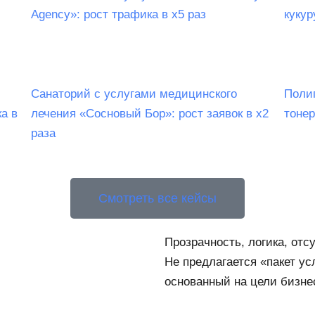
Agency»: рост трафика в х5 раз
куку
Санаторий c услугами медицинского
Поли
а в
лечения «Сосновый Бор»: рост заявок в х2
тонер
раза
Смотреть все кейсы
Прозрачность, логика, от
Не предлагается «пакет ус
основанный на цели бизне