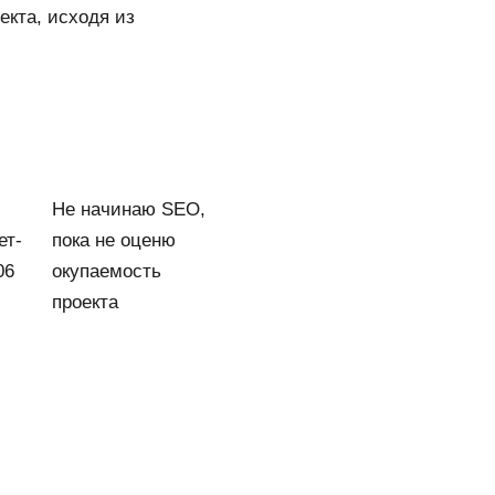
кта, исходя из
Не начинаю SEO,
ет-
пока не оценю
06
окупаемость
проекта