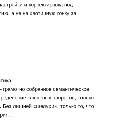
настройки и корректировка под
гию, а не на хаотичную гонку за
тика
 грамотно собранное семантическое
пределение ключевых запросов, только
 Без лишней «шелухи», только то, что
рия.