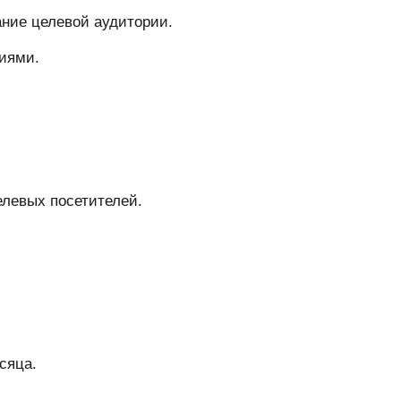
ание целевой аудитории.
иями.
елевых посетителей.
сяца.