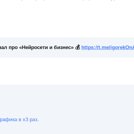
ал про «Нейросети и бизнес» 💰
https://t.me/igorekOn
рафика в х3 раз.