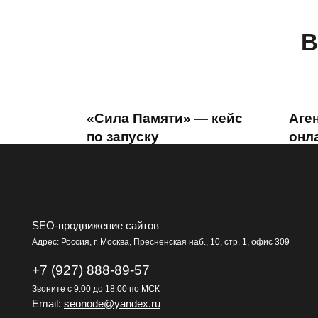
В
«Сила Памяти» — кейс
Аген
по запуску
онл
лидогенерации в нише
Age
ритуальных
х5 р
металлоконструкций в
0
2025 году
SEO-продвижение сайтов
0
973
Адрес: Россия, г. Москва, Пресненская наб., 10, стр. 1, офис 309
+7 (927) 888-89-57
Звоните с 9:00 до 18:00 по МСК
Email:
seonode@yandex.ru
Санаторий c услугами
Пол