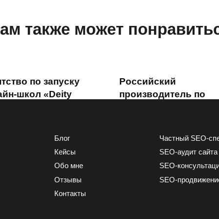
ам также может понравить
тство по запуску
Российский
айн-школ «Deity
производитель по
ncy»: рост трафика в
переработке кукуруз
аз
зерна ООО «Амилко
1.3к.
0
1.1к.
Блог
Частный SEO-сп
Кейсы
SEO-аудит сайта
Обо мне
SEO-консультац
Отзывы
SEO-продвижени
Контакты
играфические
Лодки ПВХ и лодочн