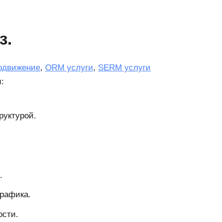
з.
одвижение
,
ORM услуги
,
SERM услуги
:
руктурой.
.
трафика.
ости.