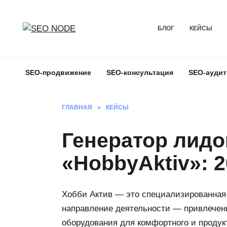
Перейти
к
БЛОГ
КЕЙСЫ
содержанию
SEO-продвижение
SEO-консультация
SEO-аудит
ГЛАВНАЯ
»
КЕЙСЫ
Генератор лидо
«HobbyAktiv»: 2
Хобби Актив — это специализированная
направление деятельности — привлечени
оборудования для комфортного и продук