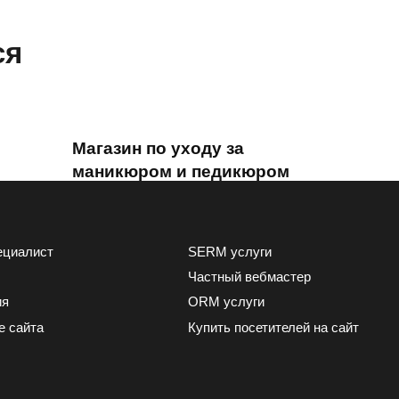
ся
Магазин по уходу за
маникюром и педикюром
ного
«Гранд Алмаз»: рост
»
трафика в х3 раза
0
801
ециалист
SERM услуги
Частный вебмастер
ия
ORM услуги
е сайта
Купить посетителей на сайт
ые
Пункт приема