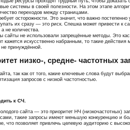
одые ресурсы проходят трудный путь, чтобы доказать 
вые системы в своей полезности. На этом этапе алгор
личество переходов между страницами.
ебует осторожности. Это значит, что важно постепенно
акупать их сразу — это риск. Спешка может привести к
а не количества.
ы сайты не использовали запрещённые методы. Это каса
т кажется искусственно набранным, то такие действия 
 не принуждённой.
итет низко-, средне- частотных з
та, так как от того, какие ключевые слова будут выбра
тизация запросов с низкой частотностью.
одить к СЧ.
лодого сайта — это приоритет НЧ (низкочастотных) зап
рсами, такие запросы имеют меньшую конкуренцию и бо
е, что позволяет привлечь целевую аудиторию с высоко