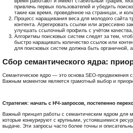
время работают и имеют стабильный трафик. Мол
привлечь первых пользователей и убедить поиско
такие как время, проведённое на страницах, и ко
Процесс наращивания веса для молодого сайта тр
контента. Агрегировать ссылки или агрессивно з
улучшать ссылочный профиль с учётом качества, 
Алгоритмы поисковых систем следят за тем, чтоб
быстро наращивать количество ссылок или контен
для поисковых систем должна быть органичной, а
Сбор семантического ядра: приор
Семантическое ядро — это основа SEO-продвижения сай
Важным моментом является грамотный выбор и приори
Стратегия: начать с НЧ-запросов, постепенно перех
Важный принцип работы с семантическим ядром для мо
которые конкурируют с крупными, устоявшимися ресу
выдаче. Эти запросы часто более точны и описательны