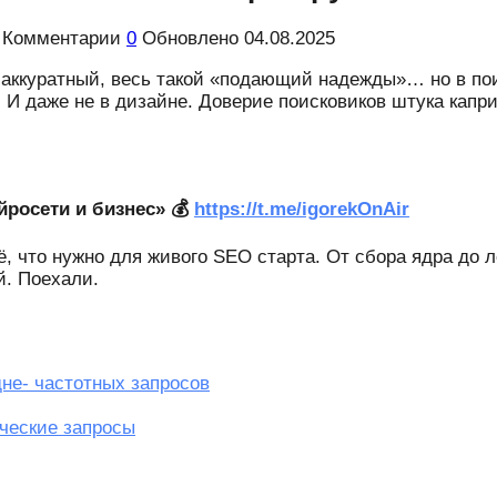
Комментарии
0
Обновлено
04.08.2025
, аккуратный, весь такой «подающий надежды»… но в пои
. И даже не в дизайне. Доверие поисковиков штука капр
йросети и бизнес» 💰
https://t.me/igorekOnAir
ё, что нужно для живого SEO старта. От сбора ядра до 
й. Поехали.
дне- частотных запросов
ческие запросы