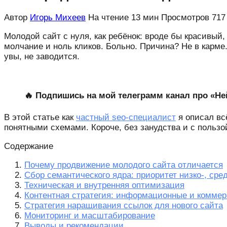
Автор
Игорь Михеев
На чтение
13 мин
Просмотров
717
Молодой сайт с нуля, как ребёнок: вроде бы красивый
молчание и ноль кликов. Больно. Причина? Не в карме
увы, не заводится.
🔥 Подпишись на мой телеграмм канал про «Не
В этой статье как
частный seo-специалист
я описал вс
понятными схемами. Короче, без занудства и с пользо
Содержание
Почему продвижение молодого сайта отличается
Сбор семантического ядра: приоритет низко-, сре
Техническая и внутренняя оптимизация
Контентная стратегия: информационные и коммер
Стратегия наращивания ссылок для нового сайта
Мониторинг и масштабирование
Выводы и рекомендации