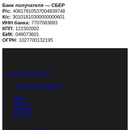
Банк получателя — СБЕР
Р/с:
40817810537004839748
К/с:
30101810300000000601
ИНН банка:
7707083893
КПП:
121502002
БИК:
048073601
ОГРН:
1027700132195
SEO-продвижение сайтов
Адрес: Россия, Московская область, г. Верея, Советская
площадь, 2А, офис 215
+7 (927) 888-89-57
Звоните с 9:00 до 18:00 по МСК
Email:
seonode@yandex.ru
Блог
Кейсы
Обо мне
Отзывы
Контакты