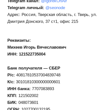
Telegram канал:
@igorekOnAir
Telegram личный:
@seonode
Адрес: Россия, Тверская область, г. Тверь, ул.
Дмитрия Донского, 37 ст1, офис 215
Реквизиты:
Михеев Игорь Вячеславович
ИНН: 121522735004
Банк получателя — СБЕР
Р/с:
40817810537004839748
К/с:
30101810300000000601
ИНН банка:
7707083893
КПП:
121502002
БИК:
048073601
ОГРН:
1027700132195