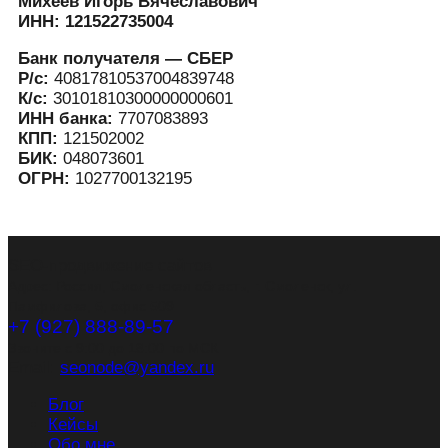
Михеев Игорь Вячеславович
ИНН: 121522735004
Банк получателя — СБЕР
Р/с:
40817810537004839748
К/с:
30101810300000000601
ИНН банка:
7707083893
КПП:
121502002
БИК:
048073601
ОГРН:
1027700132195
SEO-продвижение сайтов
Адрес: Россия, Смоленская область, г. Смоленск, ул.
Памфилова, 5, офис 509
+7 (927) 888-89-57
Звоните с 9:00 до 18:00 по МСК
Email:
seonode@yandex.ru
Блог
Кейсы
Обо мне