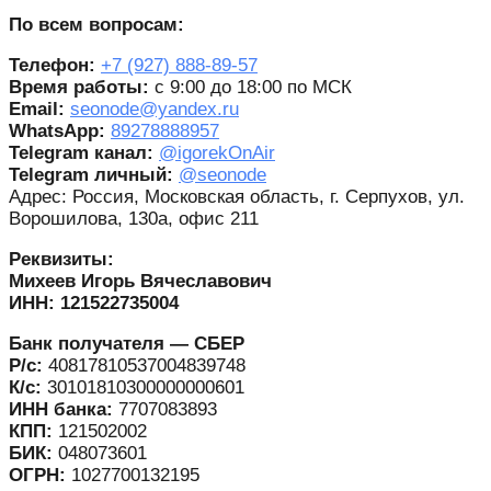
По всем вопросам:
Телефон:
+7 (927) 888-89-57
Время работы:
с 9:00 до 18:00 по МСК
Email:
seonode@yandex.ru
WhatsApp:
89278888957
Telegram канал:
@igorekOnAir
Telegram личный:
@seonode
Адрес: Россия, Московская область, г. Серпухов, ул.
Ворошилова, 130а, офис 211
Реквизиты:
Михеев Игорь Вячеславович
ИНН: 121522735004
Банк получателя — СБЕР
Р/с:
40817810537004839748
К/с:
30101810300000000601
ИНН банка:
7707083893
КПП:
121502002
БИК:
048073601
ОГРН:
1027700132195