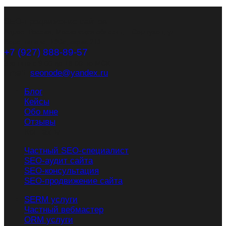
SEO-продвижение сайтов
Адрес: Россия, Московская область, г. Серпухов, ул.
Ворошилова, 130а, офис 211
+7 (927) 888-89-57
Звоните с 9:00 до 18:00 по МСК
Email:
seonode@yandex.ru
Блог
Кейсы
Обо мне
Отзывы
Контакты
Частный SEO-специалист
SEO-аудит сайта
SEO-консультация
SEO-продвижение сайта
SERM услуги
Частный вебмастер
ORM услуги