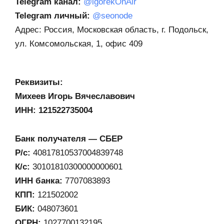
Telegram канал:
@igorekOnAir
Telegram личный:
@seonode
Адрес: Россия, Московская область, г. Подольск,
ул. Комсомольская, 1, офис 409
Реквизиты:
Михеев Игорь Вячеславович
ИНН: 121522735004
Банк получателя — СБЕР
Р/с:
40817810537004839748
К/с:
30101810300000000601
ИНН банка:
7707083893
КПП:
121502002
БИК:
048073601
ОГРН:
1027700132195