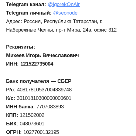
Telegram канал:
@igorekOnAir
Telegram личный:
@seonode
Адрес: Россия, Республика Татарстан, г.
Набережные Челны, ​пр-т Мира, 24а, офис 312
Реквизиты:
Михеев Игорь Вячеславович
ИНН: 121522735004
Банк получателя — СБЕР
Р/с:
40817810537004839748
К/с:
30101810300000000601
ИНН банка:
7707083893
КПП:
121502002
БИК:
048073601
ОГРН:
1027700132195