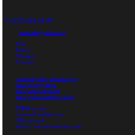
SEO-продвижение сайтов
Адрес: Россия, Ставропольский край, г. Ессентуки, ул. Никольская
+7 (927) 888-89-57
Звоните с 9:00 до 18:00 по МСК
Email:
seonode@yandex.ru
Блог
Кейсы
Обо мне
Отзывы
Контакты
Частный SEO-специалист
SEO-аудит сайта
SEO-консультация
SEO-продвижение сайта
SERM услуги
Частный вебмастер
ORM услуги
Купить посетителей на сайт