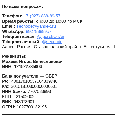
По всем вопросам:
Телефон:
+7 (927) 888-89-57
Время работы:
с 9:00 до 18:00 по МСК
Email:
seonode@yandex.ru
WhatsApp:
89278888957
Telegram канал:
@igorekOnAir
Telegram личный:
@seonode
Адрес: Россия, Ставропольский край, г. Ессентуки, ул.
Реквизиты:
Михеев Игорь Вячеславович
ИНН: 121522735004
Банк получателя — СБЕР
Р/с:
40817810537004839748
К/с:
30101810300000000601
ИНН банка:
7707083893
КПП:
121502002
БИК:
048073601
ОГРН:
1027700132195